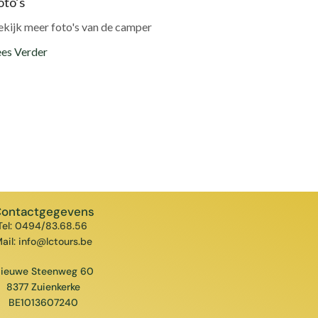
oto’s
ekijk meer foto's van de camper
ees Verder
ontactgegevens
Tel:
0494/83.68.56
ail:
info@lctours.be
ieuwe Steenweg 60
8377 Zuienkerke
BE1013607240